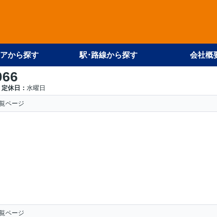
アから探す
駅･路線から探す
会社概
066
定休日：
水曜日
覧ページ
覧ページ